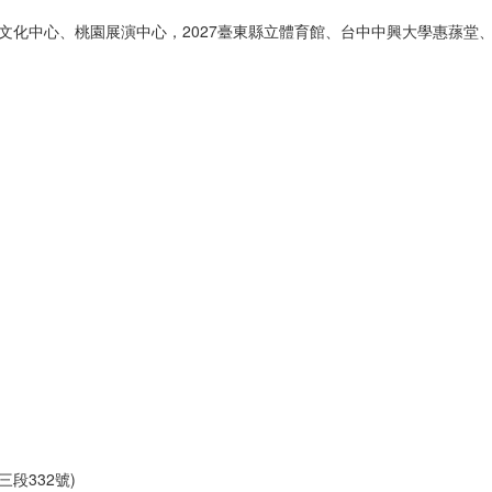
南文化中心、桃園展演中心，2027臺東縣立體育館、台中中興大學惠蓀堂
三段
332
號
)