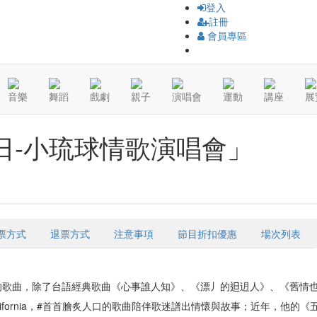
登入
註冊
會員專區
音樂
舞蹈
戲劇
親子
演唱會
運動
講座
展
程日-小琉球情歌演唱會」
票方式
退票方式
注意事項
節目折扣優惠
場次列表
歌曲，除了台語經典歌曲《心事誰人知》、《漂丿的𨑨迌人》、《舊情
King, Hotel California，#首首膾炙人口的歌曲陪伴歌迷譜出情懷與故