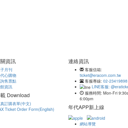
相關資訊
連絡資訊
電子月刊
客服信箱:
年代心購物
ticket@eracom.com.tw
查詢售票點
客服專線:
02-23419898
場館資訊
LINE客服: @eratick
服務時間:
Mon-Fri 9:3
 Download
6:00pm
真訂購表單(中文)
年代APP新上線
AX Ticket Order Form(English)
網站導覽