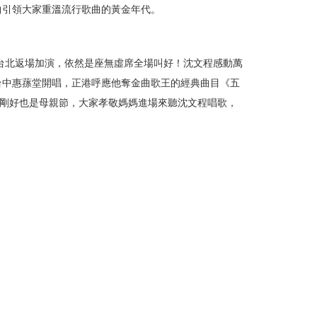
曲引領大家重溫流行歌曲的黃金年代。
行台北返場加演，依然是座無虛席全場叫好！沈文程感動萬
午在台中惠蓀堂開唱，正港呼應他奪金曲歌王的經典曲目《五
10剛好也是母親節，大家孝敬媽媽進場來聽沈文程唱歌，