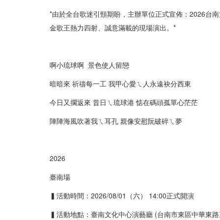
*由於全台歌迷引頸期盼，主辦單位正式宣佈：2026台
金歌王熱力四射、誠意滿載的現場演出。*
啊小琉球啊 景色使人留戀
暗暗來 祈禱每一工 我甲心愛ㄟ人永遠袂分西東
今日又擱返來 昔日ㄟ琉球港 惦在碼頭孤單心茫茫
陣陣海風吹著我ㄟ耳孔 親像安慰阮破碎ㄟ夢
2026
臺南場
▍活動時間：
2026/08/01
（六）
14:00
正式開演
▍活動地點：臺南文化中心演藝廳
(
台南市東區中華東路