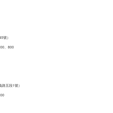
45
號）
200
、
800
義路五段
1
號）
200