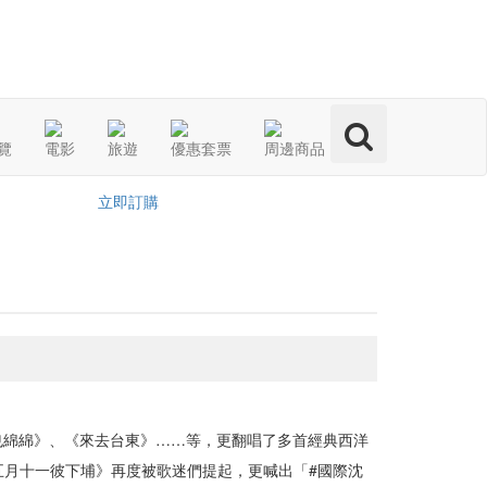
分享：
覽
電影
旅遊
優惠套票
周邊商品
立即訂購
也綿綿》、《來去台東》……等，更翻唱了多首經典西洋
事；近年，他的《五月十一彼下埔》再度被歌迷們提起，更喊出「#國際沈