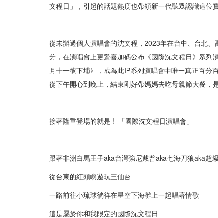
文程日」，引起的話題熱度也帶領新一代聽眾認識這位
從未辦過個人演唱會的沈文程，2023年在台中、台北
分，在演唱會上更驚喜加碼公布《國際沈文程日》系列演唱
月十一彼下埔》，成為此IP系列演唱會中唯一真正百分百
從下午開心到晚上，結束剛好帶媽媽去吃母親節大餐，
接著隆重登場的就是 ! 「國際沈文程日演唱會」
跟著非洲白馬王子aka台灣強尼戴普aka七海刀狼aka
從台東的紅頭嶼遊玩三仙台
一路前往小琉球徜徉在星空下海灘上一起唱著情歌
這是屬於你和我限定的國際沈文程日