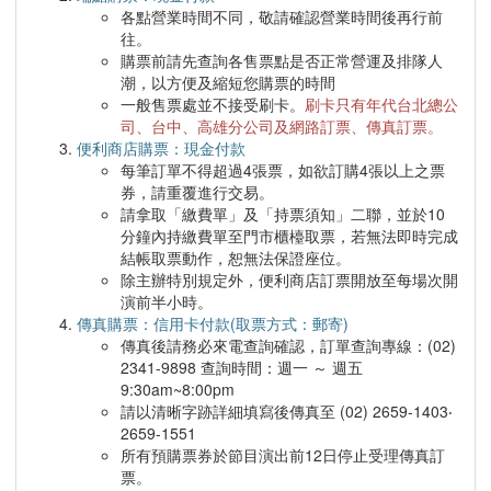
各點營業時間不同，敬請確認營業時間後再行前
往。
購票前請先查詢各售票點是否正常營運及排隊人
潮，以方便及縮短您購票的時間
一般售票處並不接受刷卡。
刷卡只有年代台北總公
司、台中、高雄分公司及網路訂票、傳真訂票。
便利商店購票：現金付款
每筆訂單不得超過4張票，如欲訂購4張以上之票
券，請重覆進行交易。
請拿取「繳費單」及「持票須知」二聯，並於10
分鐘內持繳費單至門市櫃檯取票，若無法即時完成
結帳取票動作，恕無法保證座位。
除主辦特別規定外，便利商店訂票開放至每場次開
演前半小時。
傳真購票：信用卡付款(取票方式：郵寄)
傳真後請務必來電查詢確認，訂單查詢專線：(02)
2341-9898 查詢時間：週一 ～ 週五
9:30am~8:00pm
請以清晰字跡詳細填寫後傳真至 (02) 2659-1403‧
2659-1551
所有預購票券於節目演出前12日停止受理傳真訂
票。