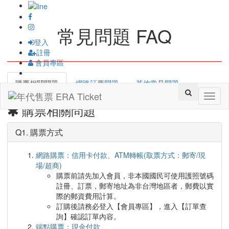
常見問題 FAQ
登入
註冊
會員專區
購票相關問題
網路訂票問題
其他常見問題
Toggl
購票相關問題
naviga
Q1. 購票方式
網路購票：信用卡付款、ATM轉帳(取票方式：郵寄/現
場/超商)
購票前請先加入會員，非本國國民可使用護照號碼
註冊、訂票，郵寄地址為非台灣地區者，郵費以實
際的郵資費用計算。
訂購後請務必登入【會員專區】，進入【訂單查
詢】確認訂單內容。
端點購票：現金付款