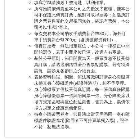
填寫字跡請務必工整清楚，以利作業。
所有預購按傳真至本公司之先後次序處理，惟本公
司不保證此傳真訂票，絕對可取得票券；如遇所訂
購之票券售完此交易視同無效，確認有票後，本公
司將以"掛號"寄出。
每次交易本公司酌收手續費新台幣80元，海外訂
單手續費新台幣200元（含掛號郵資費用）。
傳真訂票者，無法指定座位，本公司一律從正中間
開始選位，若正中間座位已滿，改選左右兩邊。
基於公平原則，節目開賣當天一般票券恕不接受傳
真訂購，請透過網路或全台售票點購票。若有特殊
請況，請參見各節目之介紹頁面。
表格資料錯誤、闕漏、無法辨識與訂購身心障礙席
未傳真身心障礙證件(或證件過期)，恕不予受理。
身心障礙票券僅接受傳真訂購，每一張傳真僅限購
身心障礙優惠票一張與陪同票一張。身心障礙席以
場方規定區域與座位配位銷售，售完為止，票價依
場方規定之優惠票價銷售。
持身心障礙票券者，節目演出當天需憑同一身心障
礙證件驗證進場(陪同者不可持票單獨入場)，證件
不符，恕無法進場。