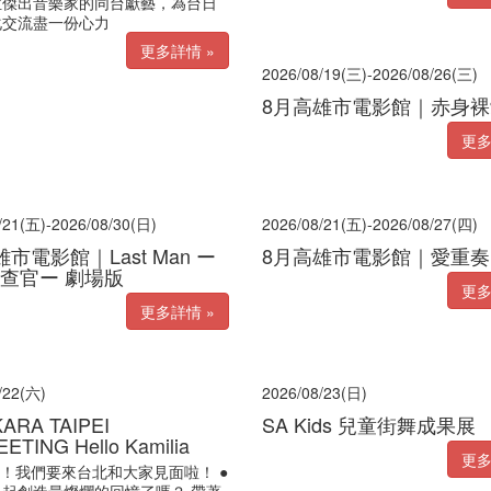
位傑出音樂家的同台獻藝，為台日
化交流盡一份心力
更多詳情 »
2026/08/19(三)-2026/08/26(三)
8月高雄市電影館｜赤身裸
更多
/21(五)-2026/08/30(日)
2026/08/21(五)-2026/08/27(四)
市電影館｜Last Man ー
8月高雄市電影館｜愛重奏
查官ー 劇場版
更多
更多詳情 »
/22(六)
2026/08/23(日)
KARA TAIPEI
SA Kids 兒童街舞成果展
ETING Hello Kamilia
更多
ilia！我們要來台北和大家見面啦！ ●