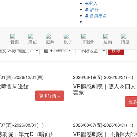
登入
註冊
會員專區
音樂
舞蹈
戲劇
親子
演唱會
運動
講座
不限時間
/01(四)-2026/12/31(四)
2026/06/19(五)-2026/08/31(一)
6洪暐哲周邊館
VR體感劇院｜雙人＆四人
套票
更多詳情 »
更多
/07(五)-2026/08/31(一)
2026/08/07(五)-2026/08/31(一)
感劇院｜單元D《暗面》
VR體感劇院｜《指揮大師