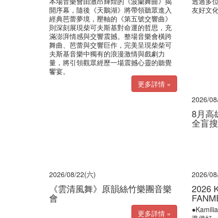
本場音樂會由激昂輝煌的《波蘭舞曲》揭
透過多
開序幕，隨後《天鵝湖》將帶領聽眾進入
友好文
經典芭蕾夢境，壓軸的《第五號交響曲》
則深刻展現柴可夫斯基對命運的哲思，充
滿澎湃情感與交響震撼。整場音樂會橫跨
舞曲、芭蕾與交響巨作，完美呈現柴柴可
夫斯基音樂中獨有的浪漫激情與戲劇力
量，將引領觀眾經歷一場震撼心靈的聽覺
饗宴。
更多詳情 »
2026/08
8月高雄
全盲搜
2026/08/22(六)
2026/08
《雲清風舞》原韻絲竹樂團音樂
2026 
會
FANME
●Kam
更多詳情 »