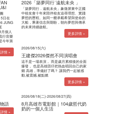
FAN
2026「築夢同行˙遠航未央 」
U&I
「築夢同行．遠航未央」象徵屏東中正國
中校友會十年來陪伴校友追尋理想、實踐
樂團
夢想的歷程。如同一艘承載希望與使命的
15日在
大船，乘著信念與期盼，朝向夢想與傳承
 JUNG
的未來持續啟航。
E
今年3月個人
更多詳情 »
雄流行音樂
是今年第
2026/08/15(六)
詳情 »
王建傑2026傑然不同演唱會
這不是一場表演， 而是歲月累積後的全面
爆發， 也是高雄囝仔把熱血唱回自己的家
鄉 高雄，準備好了嗎？ 讓我們一起被感
動,被震撼,被點燃
更多詳情 »
2026/08/18(二)-2026/08/27(四)
拉物語
8月高雄市電影館｜104歲哲代奶
奶的一個人生活
詳情 »