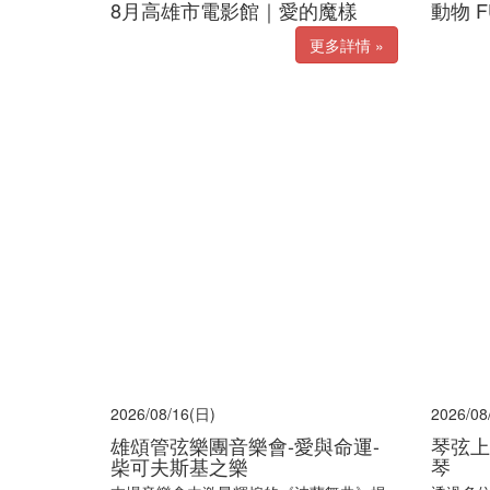
8月高雄市電影館｜愛的魔樣
動物 F
更多詳情 »
2026/08/16(日)
2026/08
雄頌管弦樂團音樂會-愛與命運-
琴弦上
柴可夫斯基之樂
琴