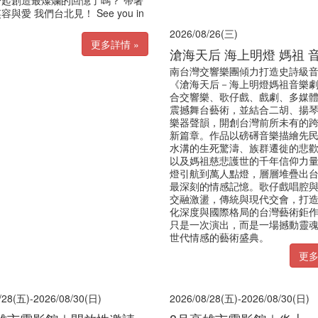
起創造最燦爛的回憶了嗎？ 帶著
與愛 我們台北見！ See you in
2026/08/26(三)
更多詳情 »
滄海天后 海上明燈 媽祖 
南台灣交響樂團傾力打造史詩級
《滄海天后－海上明燈媽祖音樂
合交響樂、歌仔戲、戲劇、多媒
震撼舞台藝術，並結合二胡、揚
樂器聲韻，開創台灣前所未有的
新篇章。作品以磅礡音樂描繪先
水溝的生死驚濤、族群遷徙的悲
以及媽祖慈悲護世的千年信仰力
燈引航到萬人點燈，層層堆疊出
最深刻的情感記憶。歌仔戲唱腔
交融激盪，傳統與現代交會，打
化深度與國際格局的台灣藝術鉅
只是一次演出，而是一場撼動靈
世代情感的藝術盛典。
更多
/28(五)-2026/08/30(日)
2026/08/28(五)-2026/08/30(日)