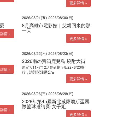
更多詳情 »
2026/08/21(五)-2026/08/30(日)
愛
8月高雄市電影館｜父親回來的那
一天
詳情 »
更多詳情 »
2026/08/22(六)-2026/08/23(日)
2026南の寶箱鹿兒島 燒酎大街
原定7/11~7/12活動延期至8/22~8/23舉
詳情 »
行，請詳閱活動公告
更多詳情 »
2026/08/26(三)-2026/08/28(五)
2026年第45屆新北威廉瓊斯盃國
際籃球邀請賽-女子組
詳情 »
更多詳情 »