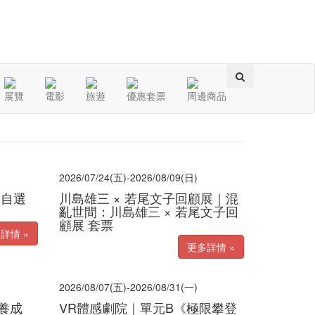
展覽
電影
旅遊
優惠套票
周邊商品
圖片
列表
2026/07/24(五)-2026/08/09(日)
 自選
川島雄三 × 若尾文子回顧展｜混
亂世間：川島雄三 × 若尾文子回
顧展 套票
詳情 »
更多詳情 »
2026/08/07(五)-2026/08/31(一)
養成
VR體感劇院｜單元B《極限攀登