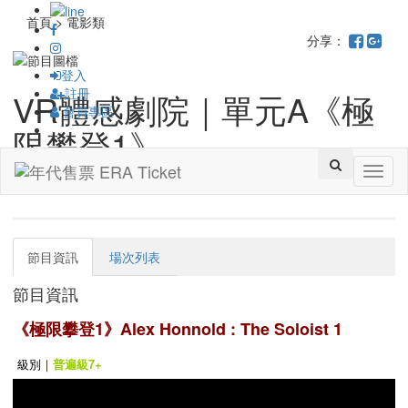
首頁 > 電影類
分享：
登入
註冊
VR體感劇院｜單元A《極
會員專區
限攀登1》
Toggl
高雄市電影館
naviga
節目資訊
場次列表
節目資訊
《極限攀登1》Alex Honnold : The Soloist 1
級別｜
普遍級7+