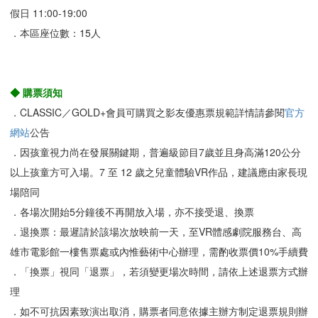
假日 11:00-19:00
．本區座位數：15人
◆ 購票須知
．CLASSIC／GOLD+會員可購買之影友優惠票規範詳情請參閱
官方
網站
公告
．因孩童視力尚在發展關鍵期，普遍級節目7歲並且身高滿120公分
以上孩童方可入場。7 至 12 歲之兒童體驗VR作品，建議應由家長現
場陪同
．各場次開始5分鐘後不再開放入場，亦不接受退、換票
．退換票：最遲請於該場次放映前一天，至VR體感劇院服務台、高
雄市電影館一樓售票處或內惟藝術中心辦理，需酌收票價10%手續費
．「換票」視同「退票」，若須變更場次時間，請依上述退票方式辦
理
．如不可抗因素致演出取消，購票者同意依據主辦方制定退票規則辦