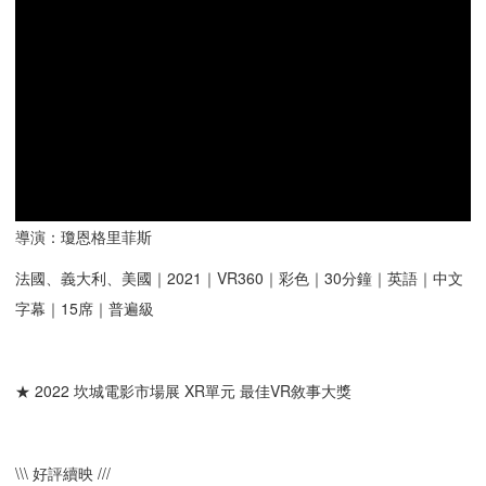
導演：瓊恩格里菲斯
法國、義大利、美國｜2021｜VR360｜彩色｜30分鐘｜英語｜中文
字幕｜15席｜普遍級
★ 2022 坎城電影市場展 XR單元 最佳VR敘事大獎
\\\ 好評續映 ///