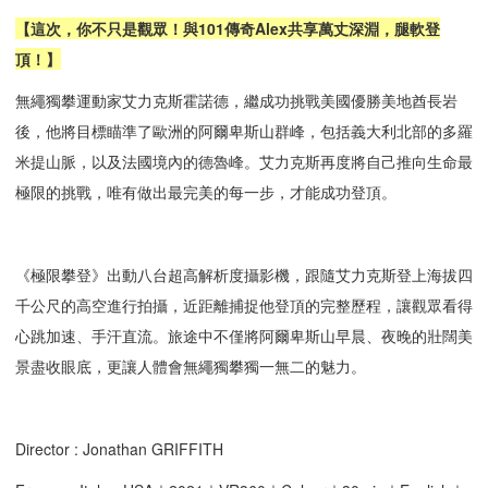
【這次，你不只是觀眾！與101傳奇Alex共享萬丈深淵，腿軟登
頂！】
無繩獨攀運動家艾力克斯霍諾德，繼成功挑戰美國優勝美地酋長岩
後，他將目標瞄準了歐洲的阿爾卑斯山群峰，包括義大利北部的多羅
米提山脈，以及法國境內的德魯峰。艾力克斯再度將自己推向生命最
極限的挑戰，唯有做出最完美的每一步，才能成功登頂。
《極限攀登》出動八台超高解析度攝影機，跟隨艾力克斯登上海拔四
千公尺的高空進行拍攝，近距離捕捉他登頂的完整歷程，讓觀眾看得
心跳加速、手汗直流。旅途中不僅將阿爾卑斯山早晨、夜晚的壯闊美
景盡收眼底，更讓人體會無繩獨攀獨一無二的魅力。
Director : Jonathan GRIFFITH