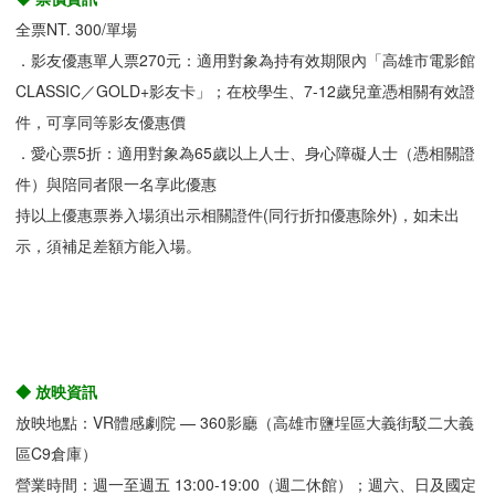
全票NT. 300/單場
．影友優惠單人票270元：適用對象為持有效期限內「高雄市電影館
CLASSIC／GOLD+影友卡」；在校學生、7-12歲兒童憑相關有效證
件，可享同等影友優惠價
．愛心票5折：適用對象為65歲以上人士、身心障礙人士（憑相關證
件）與陪同者限一名享此優惠
持以上優惠票券入場須出示相關證件(同行折扣優惠除外)，如未出
示，須補足差額方能入場。
◆ 放映資訊
放映地點：VR體感劇院 — 360影廳（高雄市鹽埕區大義街駁二大義
區C9倉庫）
營業時間：週一至週五 13:00-19:00（週二休館）；週六、日及國定