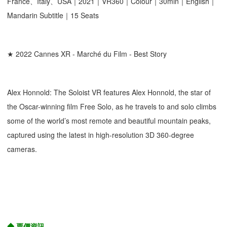
France、Italy、USA｜2021｜VR360｜Colour｜30min｜English｜
Mandarin Subtitle｜15 Seats
★ 2022 Cannes XR - Marché du Film - Best Story
Alex Honnold: The Soloist VR features Alex Honnold, the star of
the Oscar-winning film Free Solo, as he travels to and solo climbs
some of the world’s most remote and beautiful mountain peaks,
captured using the latest in high-resolution 3D 360-degree
cameras.
◆ 票價資訊