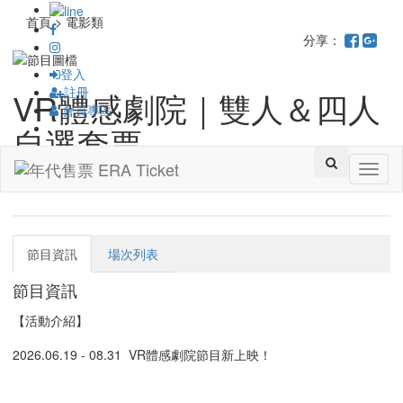
首頁 > 電影類
分享：
登入
註冊
VR體感劇院｜雙人＆四人
會員專區
自選套票
Toggl
高雄市電影館
naviga
節目資訊
場次列表
節目資訊
【活動介紹】
2026.06.19 - 08.31 VR體感劇院節目新上映！