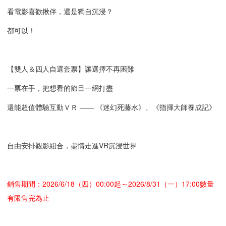
看電影喜歡揪伴，還是獨自沉浸？
都可以！
【雙人＆四人自選套票】讓選擇不再困難
一票在手，把想看的節目一網打盡
還能超值體驗互動ＶＲ —— 《迷幻死藤水》、《指揮大師養成記》
自由安排觀影組合，盡情走進VR沉浸世界
銷售期間：2026/6/18（四）00:00起～2026/8/31（一）17:00數量
有限售完為止