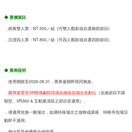
◆ 票價資訊
．經典雙人票：NT.500／組 (可雙人觀影或自選兩部節目)
．沉浸四人票：NT.800／組 (可四人觀影或自選四部節目)
◆ 票券說明
．使用期限至2026.08.31，票券逾期即視同無效。
．
購買後需至VR體感劇院現場兌換節目場次並劃位
（兌換節目不限
類型，VR360 & 互動展演區之節目皆適用）。
．僅適用兌換一般場次，如遇特殊場次之放映或講座、特映等包場活
動即不適用。
．無法與其他優惠合併使用