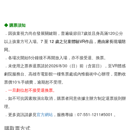
◆ 購票須知
．因孩童視力尚在發展關鍵期，普遍級節目7歲並且身高滿120公分
以上孩童方可入場。
7 至 12 歲之兒童體驗VR作品，應由家長現場陪
同。
．各場次開始5分鐘後不再開放入場，亦不接受退、換票。
．未使用之票券退票請於2026/8/30（日）前（含當日），至VR體感
劇院服務台、高雄市電影館一樓售票處或內惟藝術中心辦理，需酌收
票價10％手續費，逾期恕不受理。
．一旦劃位恕不接受退換票。
．如不可抗因素致演出取消，購票者同意依據主辦方制定退票規則辦
理。
．更多資訊請參見
官方網站
，服務專線：07-551-1211#5001 。
購取票方式