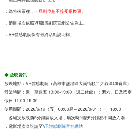
．為特殊票種，
一旦劃位恕不接受退換票
。
．節目場次依照VR體感劇院官網公告為主。
．VR體感劇院保有最終活動說明權。
◆ 放映資訊
放映地點：VR體感劇院（高雄市鹽埕區大義街駁二大義區C9倉庫）
營業時間：週一至週五 13:00-19:00（週二休館）；週六、日及國定
假日 11:00-19:00
使用期間：2026/6/19（五）00:00起～2026/8/31（一）18:00
．各場次放映前5分鐘開放入場，場次時間後5分鐘恕不開放入場
．電影場次查詢請至
VR體感劇院官方網站