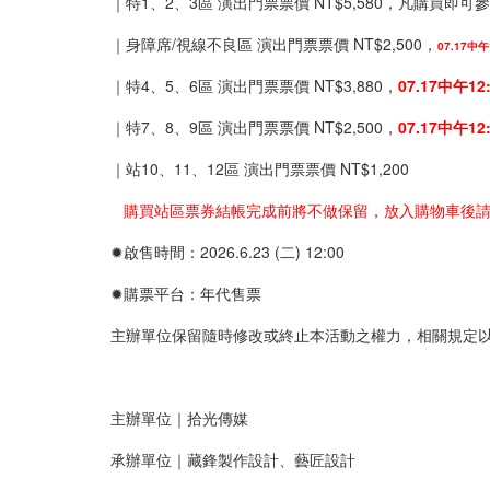
｜特1、2、3區 演出門票票價 NT$5,580，凡購買即
｜身障席/視線不良區 演出門票票價 NT$2,500，
07.17
｜特4、5、6區 演出門票票價 NT$3,880，
07.17中午1
｜特7、8、9區 演出門票票價 NT$2,500，
07.17中午1
｜站10、11、12區 演出門票票價 NT$1,200
購買站區票券結帳完成前將不做保留，放入購物車後請
✹啟售時間：2026.6.23 (二) 12:00
✹購票平台：年代售票
主辦單位保留隨時修改或終止本活動之權力，相關規定以官方 
主辦單位｜拾光傳媒
承辦單位｜藏鋒製作設計、藝匠設計