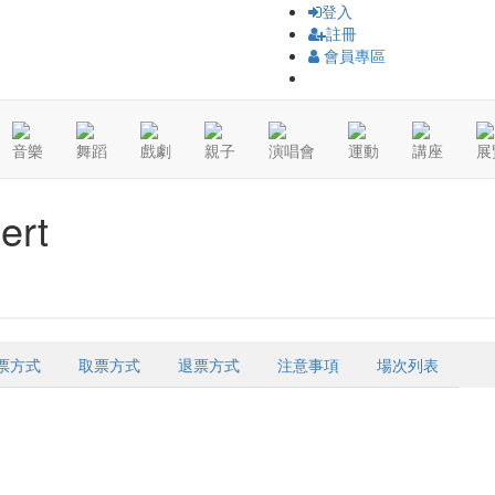
登入
註冊
會員專區
音樂
舞蹈
戲劇
親子
演唱會
運動
講座
展
ert
票方式
取票方式
退票方式
注意事項
場次列表