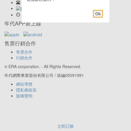
客服專線:
02-23419898
LINE客服: @eraticket
Ok
服務時間:
Mon-Fri 9:30am–6:00pm
年代APP新上線
售票行銷合作
售票合作
行銷合作
© ERA corporation. - All Rights Reserved.
年代網際事業股份有限公司 / 統編05091991
網站導覽
隱私權政策
版權聲明
立即訂購