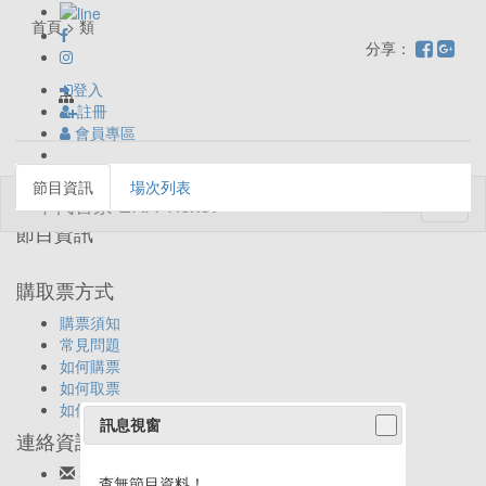
首頁 > 類
分享：
登入
註冊
會員專區
節目資訊
場次列表
Toggl
naviga
節目資訊
購取票方式
購票須知
常見問題
如何購票
如何取票
如何退票
訊息視窗
連絡資訊
客服信箱:
ticket@eracom.com.tw
查無節目資料！