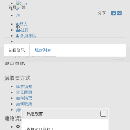
首頁 > 類
分享：
登入
註冊
會員專區
節目資訊
場次列表
Toggl
naviga
節目資訊
購取票方式
購票須知
常見問題
如何購票
如何取票
如何退票
訊息視窗
連絡資訊
客服信箱:
ticket@eracom.com.tw
查無節目資料！