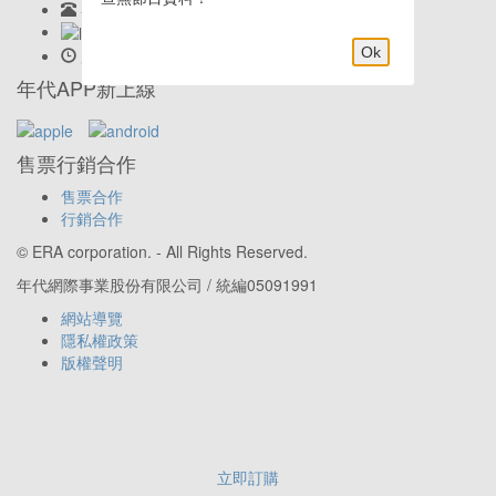
客服專線:
02-23419898
LINE客服: @eraticket
Ok
服務時間:
Mon-Fri 9:30am–6:00pm
年代APP新上線
售票行銷合作
售票合作
行銷合作
© ERA corporation. - All Rights Reserved.
年代網際事業股份有限公司 / 統編05091991
網站導覽
隱私權政策
版權聲明
立即訂購