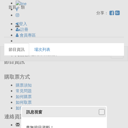
首頁 > 類
分享：
登入
註冊
會員專區
節目資訊
場次列表
Toggl
naviga
節目資訊
購取票方式
購票須知
常見問題
如何購票
如何取票
如何退票
訊息視窗
連絡資訊
客服信箱:
ticket@eracom.com.tw
查無節目資料！