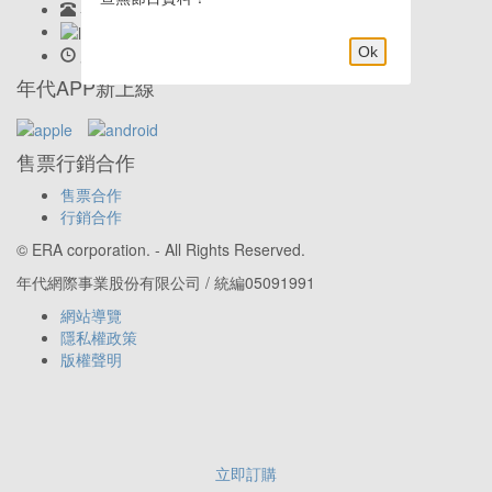
客服專線:
02-23419898
LINE客服: @eraticket
Ok
服務時間:
Mon-Fri 9:30am–6:00pm
年代APP新上線
售票行銷合作
售票合作
行銷合作
© ERA corporation. - All Rights Reserved.
年代網際事業股份有限公司 / 統編05091991
網站導覽
隱私權政策
版權聲明
立即訂購