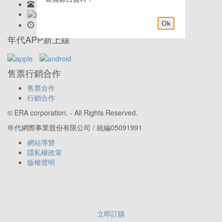
客服專線:
02-23419898
LINE客服: @eraticket
Ok
服務時間:
Mon-Fri 9:30am–6:00pm
年代APP新上線
售票行銷合作
售票合作
行銷合作
© ERA corporation. - All Rights Reserved.
年代網際事業股份有限公司 / 統編05091991
網站導覽
隱私權政策
版權聲明
立即訂購