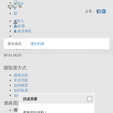
首頁 > 類
分享：
登入
註冊
會員專區
節目資訊
場次列表
Toggl
naviga
節目資訊
購取票方式
購票須知
常見問題
如何購票
如何取票
如何退票
訊息視窗
連絡資訊
客服信箱:
ticket@eracom.com.tw
查無節目資料！