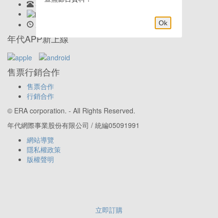
客服專線:
02-23419898
LINE客服: @eraticket
Ok
服務時間:
Mon-Fri 9:30am–6:00pm
年代APP新上線
售票行銷合作
售票合作
行銷合作
© ERA corporation. - All Rights Reserved.
年代網際事業股份有限公司 / 統編05091991
網站導覽
隱私權政策
版權聲明
立即訂購