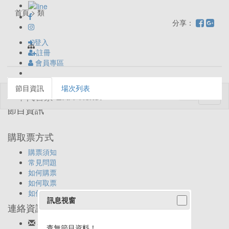
首頁 > 類
分享：
登入
註冊
會員專區
節目資訊
場次列表
Toggl
naviga
節目資訊
購取票方式
購票須知
常見問題
如何購票
如何取票
如何退票
訊息視窗
連絡資訊
客服信箱:
ticket@eracom.com.tw
查無節目資料！