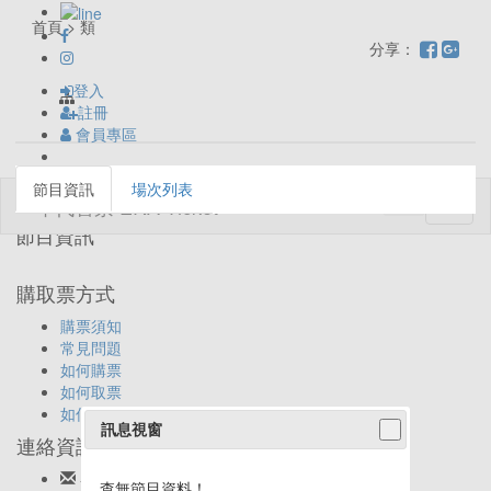
首頁 > 類
分享：
登入
註冊
會員專區
節目資訊
場次列表
Toggl
naviga
節目資訊
購取票方式
購票須知
常見問題
如何購票
如何取票
如何退票
訊息視窗
連絡資訊
客服信箱:
ticket@eracom.com.tw
查無節目資料！