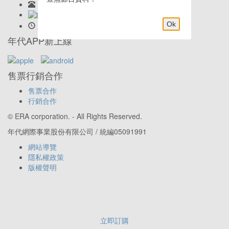
客服專線:
02-23419898
LINE客服: @eraticket
Ok
服務時間:
Mon-Fri 9:30am–6:00pm
年代APP新上線
售票行銷合作
售票合作
行銷合作
© ERA corporation. - All Rights Reserved.
年代網際事業股份有限公司 / 統編05091991
網站導覽
隱私權政策
版權聲明
立即訂購