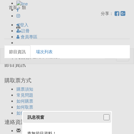
首頁 > 類
分享：
登入
註冊
會員專區
節目資訊
場次列表
Toggl
naviga
節目資訊
購取票方式
購票須知
常見問題
如何購票
如何取票
如何退票
訊息視窗
連絡資訊
客服信箱:
ticket@eracom.com.tw
查無節目資料！