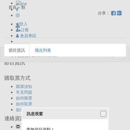
首頁 > 類
分享：
登入
註冊
會員專區
節目資訊
場次列表
Toggl
naviga
節目資訊
購取票方式
購票須知
常見問題
如何購票
如何取票
如何退票
訊息視窗
連絡資訊
客服信箱:
ticket@eracom.com.tw
查無節目資料！