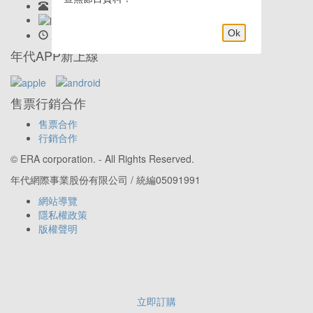
客服專線:
02-23419898
LINE客服: @eraticket
Ok
服務時間:
Mon-Fri 9:30am–6:00pm
年代APP新上線
售票行銷合作
售票合作
行銷合作
© ERA corporation. - All Rights Reserved.
年代網際事業股份有限公司 / 統編05091991
網站導覽
隱私權政策
版權聲明
立即訂購