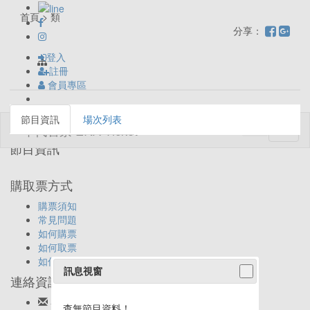
首頁 > 類
分享：
登入
註冊
會員專區
節目資訊
場次列表
Toggl
naviga
節目資訊
購取票方式
購票須知
常見問題
如何購票
如何取票
如何退票
訊息視窗
連絡資訊
客服信箱:
ticket@eracom.com.tw
查無節目資料！