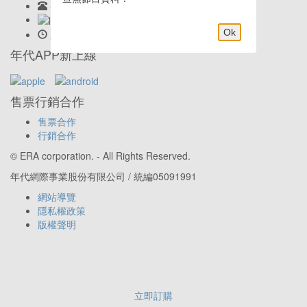
客服專線:
02-23419898
LINE客服: @eraticket
Ok
服務時間:
Mon-Fri 9:30am–6:00pm
年代APP新上線
售票行銷合作
售票合作
行銷合作
© ERA corporation. - All Rights Reserved.
年代網際事業股份有限公司 / 統編05091991
網站導覽
隱私權政策
版權聲明
立即訂購