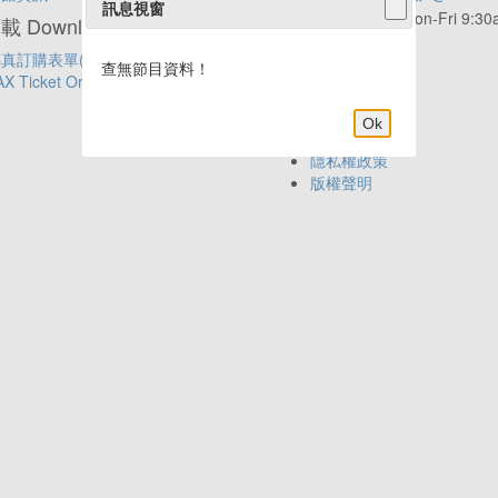
訊息視窗
服務時間:
Mon-Fri 9:3
 Download
6:00pm
真訂購表單(中文)
年代APP新上線
查無節目資料！
AX Ticket Order Form(English)
Ok
網站導覽
隱私權政策
版權聲明