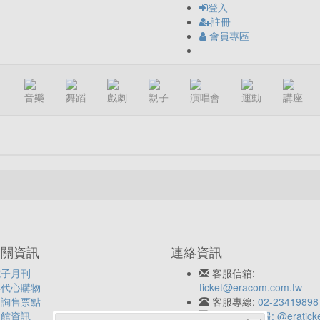
登入
註冊
會員專區
音樂
舞蹈
戲劇
親子
演唱會
運動
講座
相關資訊
連絡資訊
電子月刊
客服信箱:
年代心購物
ticket@eracom.com.tw
查詢售票點
客服專線:
02-23419898
場館資訊
LINE客服: @eratick