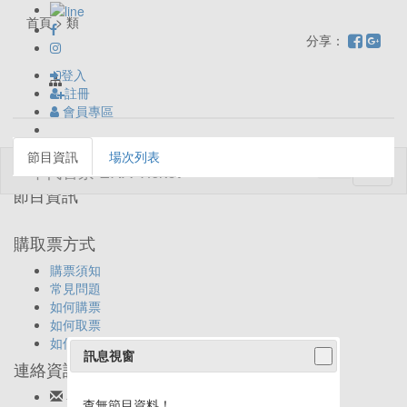
首頁 > 類
分享：
登入
註冊
會員專區
節目資訊
場次列表
Toggl
naviga
節目資訊
購取票方式
購票須知
常見問題
如何購票
如何取票
如何退票
訊息視窗
連絡資訊
客服信箱:
ticket@eracom.com.tw
查無節目資料！