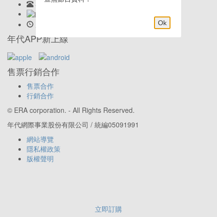
客服專線:
02-23419898
LINE客服: @eraticket
Ok
服務時間:
Mon-Fri 9:30am–6:00pm
年代APP新上線
售票行銷合作
售票合作
行銷合作
© ERA corporation. - All Rights Reserved.
年代網際事業股份有限公司 / 統編05091991
網站導覽
隱私權政策
版權聲明
立即訂購