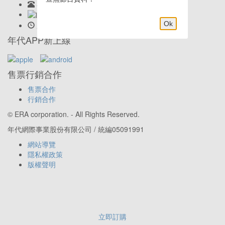
客服專線:
02-23419898
LINE客服: @eraticket
Ok
服務時間:
Mon-Fri 9:30am–6:00pm
年代APP新上線
售票行銷合作
售票合作
行銷合作
© ERA corporation. - All Rights Reserved.
年代網際事業股份有限公司 / 統編05091991
網站導覽
隱私權政策
版權聲明
立即訂購