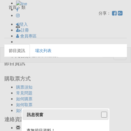
首頁 > 類
分享：
登入
註冊
會員專區
節目資訊
場次列表
Toggl
naviga
節目資訊
購取票方式
購票須知
常見問題
如何購票
如何取票
如何退票
訊息視窗
連絡資訊
客服信箱:
ticket@eracom.com.tw
查無節目資料！