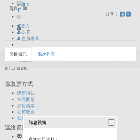
首頁 > 類
分享：
登入
註冊
會員專區
節目資訊
場次列表
Toggl
naviga
節目資訊
購取票方式
購票須知
常見問題
如何購票
如何取票
如何退票
訊息視窗
連絡資訊
客服信箱:
ticket@eracom.com.tw
查無節目資料！