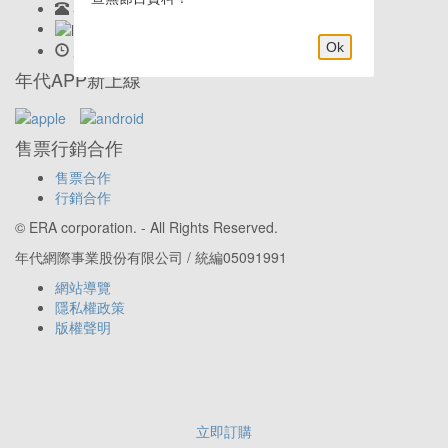
客服專線:
02-23419898
LINE客服: @eraticket
Ok
服務時間:
Mon-Fri 9:30am–6:00pm
年代APP新上線
售票行銷合作
售票合作
行銷合作
© ERA corporation. - All Rights Reserved.
年代網際事業股份有限公司 / 統編05091991
網站導覽
隱私權政策
版權聲明
立即訂購