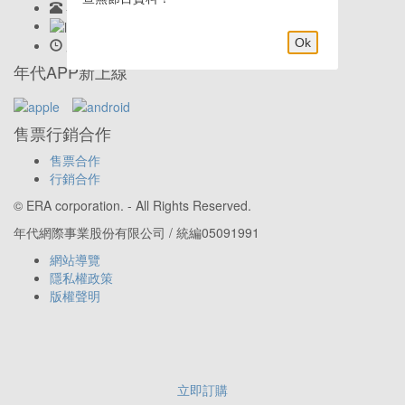
客服專線:
02-23419898
LINE客服: @eraticket
Ok
服務時間:
Mon-Fri 9:30am–6:00pm
年代APP新上線
售票行銷合作
售票合作
行銷合作
© ERA corporation. - All Rights Reserved.
年代網際事業股份有限公司 / 統編05091991
網站導覽
隱私權政策
版權聲明
立即訂購