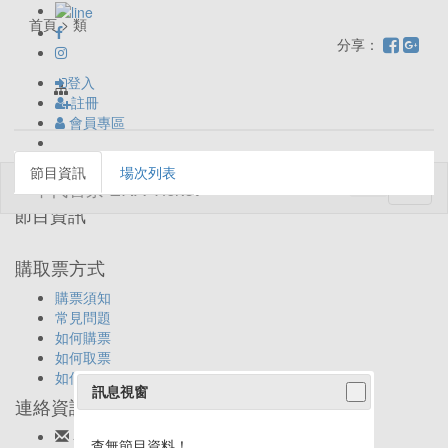
首頁 > 類
分享：
登入
註冊
會員專區
節目資訊
場次列表
Toggl
naviga
節目資訊
購取票方式
購票須知
常見問題
如何購票
如何取票
如何退票
訊息視窗
連絡資訊
客服信箱:
ticket@eracom.com.tw
查無節目資料！