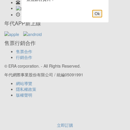
客服專線:
02-23419898
LINE客服: @eraticket
Ok
服務時間:
Mon-Fri 9:30am–6:00pm
年代APP新上線
售票行銷合作
售票合作
行銷合作
© ERA corporation. - All Rights Reserved.
年代網際事業股份有限公司 / 統編05091991
網站導覽
隱私權政策
版權聲明
立即訂購