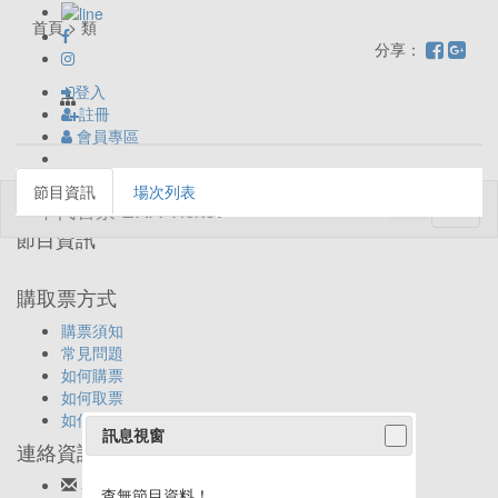
首頁 > 類
分享：
登入
註冊
會員專區
節目資訊
場次列表
Toggl
naviga
節目資訊
購取票方式
購票須知
常見問題
如何購票
如何取票
如何退票
訊息視窗
連絡資訊
客服信箱:
ticket@eracom.com.tw
查無節目資料！