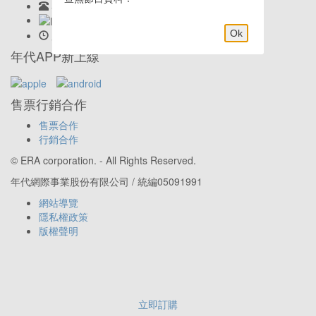
客服專線:
02-23419898
LINE客服: @eraticket
Ok
服務時間:
Mon-Fri 9:30am–6:00pm
年代APP新上線
售票行銷合作
售票合作
行銷合作
© ERA corporation. - All Rights Reserved.
年代網際事業股份有限公司 / 統編05091991
網站導覽
隱私權政策
版權聲明
立即訂購