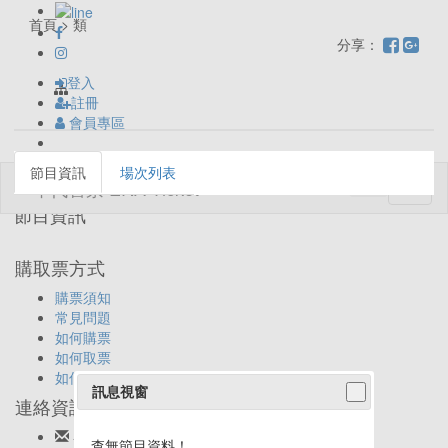
首頁 > 類
分享：
登入
註冊
會員專區
節目資訊
場次列表
Toggl
naviga
節目資訊
購取票方式
購票須知
常見問題
如何購票
如何取票
如何退票
訊息視窗
連絡資訊
客服信箱:
ticket@eracom.com.tw
查無節目資料！