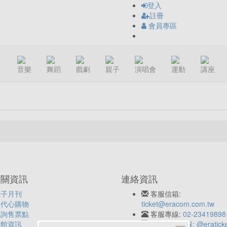
登入
註冊
會員專區
音樂
舞蹈
戲劇
親子
演唱會
運動
講座
相關資訊
連絡資訊
電子月刊
客服信箱:
年代心購物
ticket@eracom.com.tw
查詢售票點
客服專線:
02-23419898
場館資訊
LINE客服: @eratick