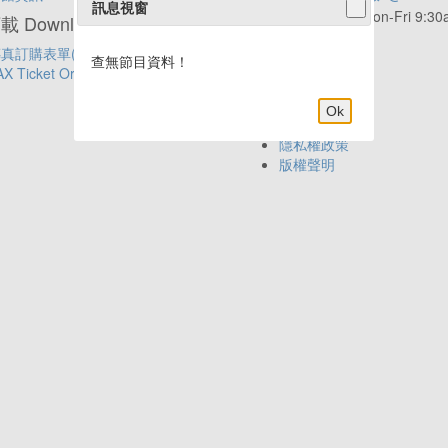
訊息視窗
服務時間:
Mon-Fri 9:3
 Download
6:00pm
真訂購表單(中文)
年代APP新上線
查無節目資料！
AX Ticket Order Form(English)
Ok
網站導覽
隱私權政策
版權聲明