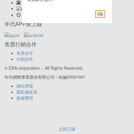
客服專線:
02-23419898
LINE客服: @eraticket
Ok
服務時間:
Mon-Fri 9:30am–6:00pm
年代APP新上線
售票行銷合作
售票合作
行銷合作
© ERA corporation. - All Rights Reserved.
年代網際事業股份有限公司 / 統編05091991
網站導覽
隱私權政策
版權聲明
立即訂購