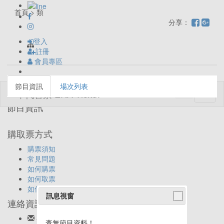
首頁 > 類
分享：
登入
註冊
會員專區
節目資訊
場次列表
Toggl
naviga
節目資訊
購取票方式
購票須知
常見問題
如何購票
如何取票
如何退票
訊息視窗
連絡資訊
客服信箱:
ticket@eracom.com.tw
查無節目資料！