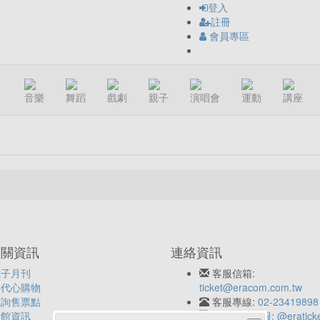
登入
註冊
會員專區
音樂
舞蹈
戲劇
親子
演唱會
運動
講座
相關資訊
連絡資訊
電子月刊
客服信箱:
年代心購物
ticket@eracom.com.tw
查詢售票點
客服專線:
02-23419898
場館資訊
LINE客服: @eratick