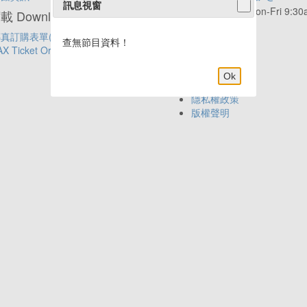
訊息視窗
服務時間:
Mon-Fri 9:3
 Download
6:00pm
真訂購表單(中文)
年代APP新上線
查無節目資料！
AX Ticket Order Form(English)
Ok
網站導覽
隱私權政策
版權聲明