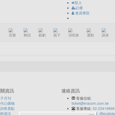
登入
註冊
會員專區
音樂
舞蹈
戲劇
親子
演唱會
運動
講座
相關資訊
連絡資訊
電子月刊
客服信箱:
年代心購物
ticket@eracom.com.tw
查詢售票點
客服專線:
02-23419898
場館資訊
LINE客服: @eratick