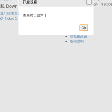
訊息視窗
服務時間:
Mon-Fri 9:3
 Download
6:00pm
真訂購表單(中文)
年代APP新上線
查無節目資料！
AX Ticket Order Form(English)
Ok
網站導覽
隱私權政策
版權聲明