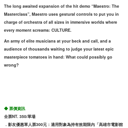
The long awaited expansion of the hit demo “Maestro: The
Masterclass”, Maestro uses gestural controls to put you in
charge of orchestra of all sizes in immersive worlds where
every moment screams: CULTURE.
An army of elite musicians at your beck and call, and a
audience of thousands waiting to judge your latest epic
masterpiece tomatoes in hand: What could possibly go
wrong?
◆ 票價資訊
全票NT. 350/單場
．影友優惠單人票300元：適用對象為持有效期限內「高雄市電影館