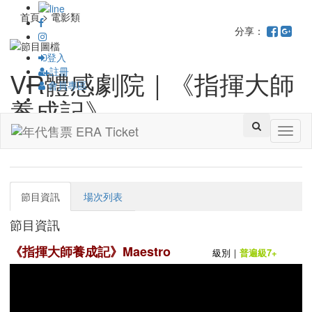
首頁 > 電影類
分享：
登入
註冊
VR體感劇院｜《指揮大師
會員專區
養成記》
Toggl
高雄市電影館
naviga
節目資訊
場次列表
節目資訊
《指揮大師養成記》Maestro
級別｜
普遍級7+