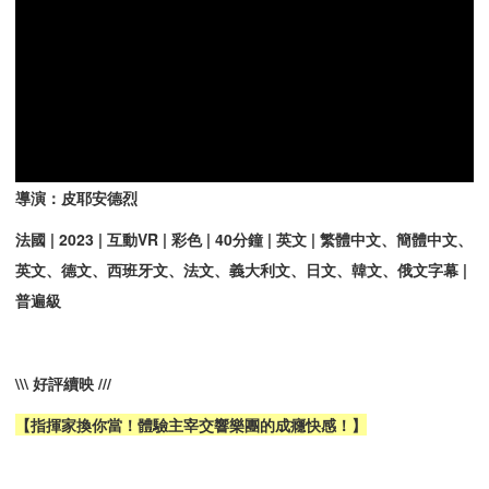
導演：皮耶安德烈
法國 | 2023 | 互動VR | 彩色 | 40分鐘 | 英文 | 繁體中文、簡體中文、
英文、德文、西班牙文、法文、義大利文、日文、韓文、俄文字幕 |
普遍級
\\\ 好評續映 ///
【指揮家換你當！體驗主宰交響樂團的成癮快感！】