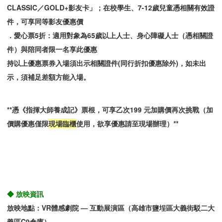
CLASSIC／GOLD+影友卡」；在校學生、7-12歲兒童憑相關有效證
件，可享同等影友優惠價
．愛心票5折：適用對象為65歲以上人士、身心障礙人士（憑相關證
件）與陪同者限一名享此優惠
持以上優惠票券入場須出示相關證件(同行折扣優惠除外)，如未出
示，須補足差額方能入場。
**憑《指揮大師養成記》票根，可享乙次199 元加購價再次挑戰（加
價購優惠僅限
現場臨櫃
使用，欲享優惠請至現場辦理）**
◆ 放映資訊
放映地點：VR體感劇院 — 互動展演區（高雄市鹽埕區大義街駁二大
義區C9倉庫）