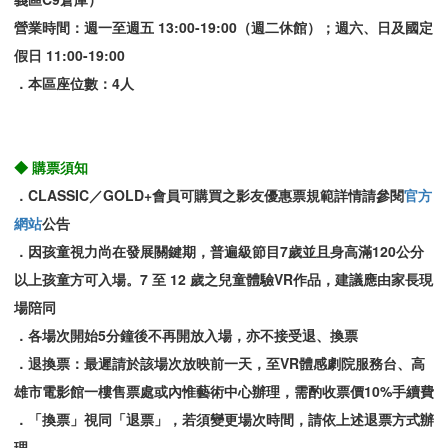
營業時間：週一至週五 13:00-19:00（週二休館）；週六、日及國定
假日 11:00-19:00
．本區座位數：4人
◆ 購票須知
．CLASSIC／GOLD+會員可購買之影友優惠票規範詳情請參閱
官方
網站
公告
．因孩童視力尚在發展關鍵期，普遍級節目7歲並且身高滿120公分
以上孩童方可入場。7 至 12 歲之兒童體驗VR作品，建議應由家長現
場陪同
．各場次開始5分鐘後不再開放入場，亦不接受退、換票
．退換票：最遲請於該場次放映前一天，至VR體感劇院服務台、高
雄市電影館一樓售票處或內惟藝術中心辦理，需酌收票價10%手續費
．「換票」視同「退票」，若須變更場次時間，請依上述退票方式辦
理