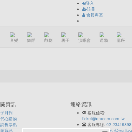
登入
註冊
會員專區
音樂
舞蹈
戲劇
親子
演唱會
運動
講座
相關資訊
連絡資訊
電子月刊
客服信箱:
年代心購物
ticket@eracom.com.tw
查詢售票點
客服專線:
02-23419898
場館資訊
LINE客服: @eratick