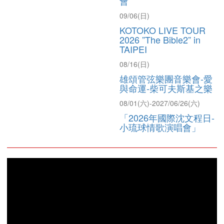
2026馬聿明小提琴獨奏
會
09/06(日)
KOTOKO LIVE TOUR
2026 ”The Bible2” in
TAIPEI
08/16(日)
雄頌管弦樂團音樂會-愛
與命運-柴可夫斯基之樂
08/01(六)-2027/06/26(六)
「2026年國際沈文程日-
小琉球情歌演唱會」