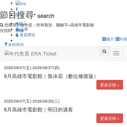
節目搜尋
*
search
登入
您搜尋的條件是：
所有類別，關鍵字=高雄市電影館
註冊
共找到：
35
筆
會員專區
圖片
列
進階搜尋
Toggl
naviga
2026/08/07(五)-2026/08/27(四)
8月高雄市電影館｜魯冰花（數位修復版）
更多詳情 »
2026/08/07(五)-2026/08/26(三)
8月高雄市電影館｜明日的過客
更多詳情 »